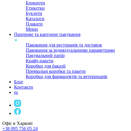
Блокноти
Етикетки
Буклети
Каталоги
Плакати
Меню
Паперове та картонне пакування
Паковання для ресторанів та доставок
Паковання за індивідуальними параметрами
Пакувальний папір
Крафт-пакети
Коробки для бакалії
Преміальні коробки та пакети
Коробки для фармацевтів та ветеринарів
Блог
Контакти
ru
Офіс в Харкові
+38 095 756 05 24