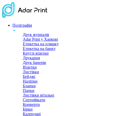
Поліграфія
Друк журналів
Adar Print у Харкові
Етикетка на пляшку
Етикетка на банку
Круглі візитки
Друкарня
Друк банерів
Візитки
Листівки
Бейджі
Налiпки
Бланки
Папки
Листівки вітальні
Сертифікати
Конверти
Бірки
Календарі